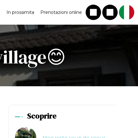
i
In prossimita
Prenotazioni online
village😊
Scoprire
Mon resto coup de coeur