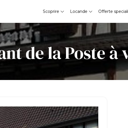
Scoprire
Locande
Offerte special
nt de la Poste à 