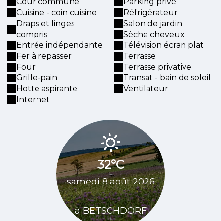
Cour commune
Parking privé
Cuisine - coin cuisine
Réfrigérateur
Draps et linges
Salon de jardin
compris
Sèche cheveux
Entrée indépendante
Télévision écran plat
Fer à repasser
Terrasse
Four
Terrasse privative
Grille-pain
Transat - bain de soleil
Hotte aspirante
Ventilateur
Internet
34
32°C
dimanch
samedi 8 août 2026
20
à BETSCHDORF
à BETS