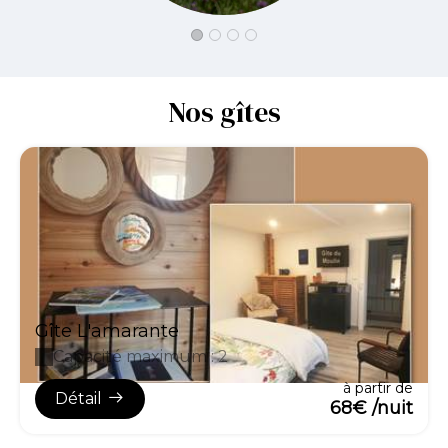
Nos gîtes
Gîte L'amarante
Capacité maximum : 2
à partir de
Détail
68€ /nuit