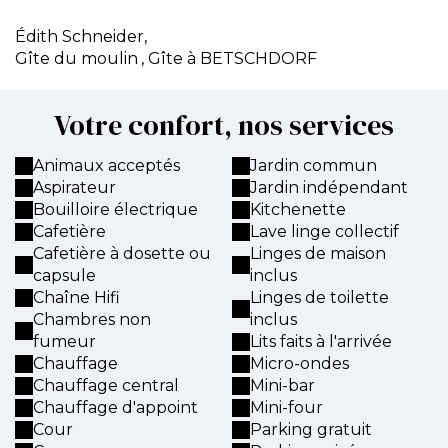
Édith Schneider,
Gîte du moulin
, Gîte à BETSCHDORF
Votre confort, nos services
Animaux acceptés
Jardin commun
Aspirateur
Jardin indépendant
Bouilloire électrique
Kitchenette
Cafetière
Lave linge collectif
Cafetière à dosette ou
Linges de maison
capsule
inclus
Chaîne Hifi
Linges de toilette
Chambres non
inclus
fumeur
Lits faits à l'arrivée
Chauffage
Micro-ondes
Chauffage central
Mini-bar
Chauffage d'appoint
Mini-four
Cour
Parking gratuit