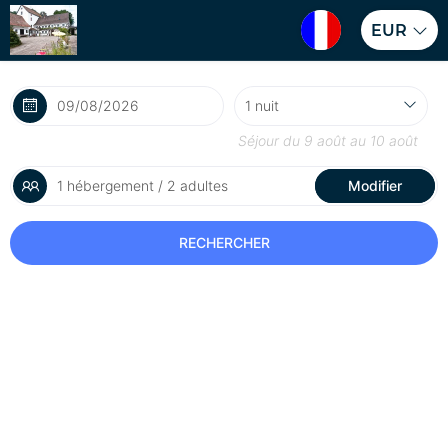
EUR
Séjour du
9 août
au
10 août
1 hébergement / 2 adultes
Modifier